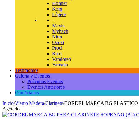
Hohner
Korg
Légère
Mavis
Mybach
Nino
Ozeki
Proel
Rico
Vandoren
Yamaha
Testimonios
Galería y Eventos
Próximos Eventos
Eventos Anteriores
Contáctanos
Inicio
/
Viento Madera
/
Clarinete
/
CORDEL MARCA BG ELASTICO
Agotado