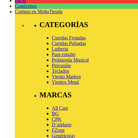
Inicio
Conócenos
Compra en Molto
Tienda
CATEGORÍAS
Cuerdas Frotadas
Cuerdas Pulsadas
Lutheria
Para estudio
Pedagogía Musical
Percusión
Teclados
Viento Madera
Vientos Metal
MARCAS
All Cast
BG
CPK
D’addario
FZone
Genérico(a)