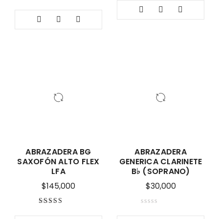
5.00
de 5
Valorado con
5.00
de 5
ABRAZADERA BG
ABRAZADERA
SAXOFÓN ALTO FLEX
GENERICA CLARINETE
LFA
B♭ (SOPRANO)
$
145,000
$
30,000
Valorado con