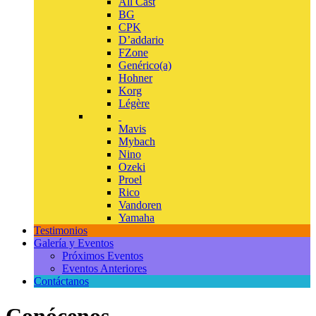
All Cast
BG
CPK
D’addario
FZone
Genérico(a)
Hohner
Korg
Légère
Mavis
Mybach
Nino
Ozeki
Proel
Rico
Vandoren
Yamaha
Testimonios
Galería y Eventos
Próximos Eventos
Eventos Anteriores
Contáctanos
Conócenos