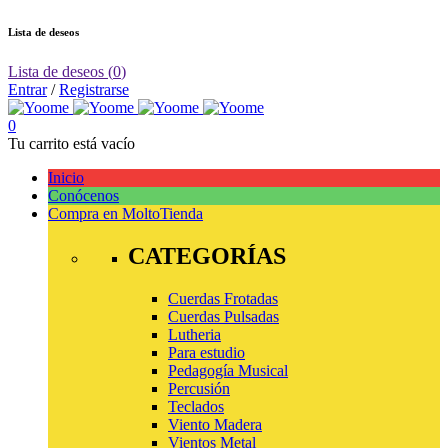
Lista de deseos
Lista de deseos
(
0
)
Entrar
/
Registrarse
0
Tu carrito está vacío
Inicio
Conócenos
Compra en Molto
Tienda
CATEGORÍAS
Cuerdas Frotadas
Cuerdas Pulsadas
Lutheria
Para estudio
Pedagogía Musical
Percusión
Teclados
Viento Madera
Vientos Metal