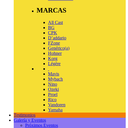
MARCAS
All Cast
BG
CPK
D’addario
FZone
Genérico(a)
Hohner
Korg
Légère
Mavis
Mybach
Nino
Ozeki
Proel
Rico
Vandoren
Yamaha
Testimonios
Galería y Eventos
Próximos Eventos