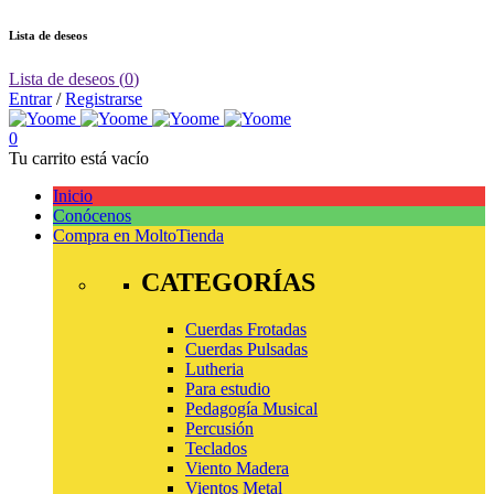
Lista de deseos
Lista de deseos
(
0
)
Entrar
/
Registrarse
0
Tu carrito está vacío
Inicio
Conócenos
Compra en Molto
Tienda
CATEGORÍAS
Cuerdas Frotadas
Cuerdas Pulsadas
Lutheria
Para estudio
Pedagogía Musical
Percusión
Teclados
Viento Madera
Vientos Metal