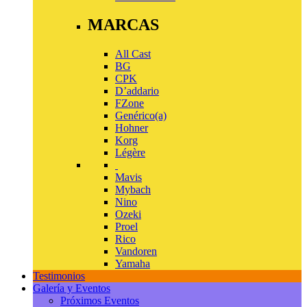
MARCAS
All Cast
BG
CPK
D’addario
FZone
Genérico(a)
Hohner
Korg
Légère
Mavis
Mybach
Nino
Ozeki
Proel
Rico
Vandoren
Yamaha
Testimonios
Galería y Eventos
Próximos Eventos