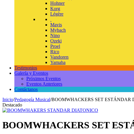
Hohner
Korg
Légère
Mavis
Mybach
Nino
Ozeki
Proel
Rico
Vandoren
Yamaha
Testimonios
Galería y Eventos
Próximos Eventos
Eventos Anteriores
Contáctanos
Inicio
/
Pedagogía Musical
/
BOOMWHACKERS SET ESTÁNDAR 
Destacado
BOOMWHACKERS SET EST