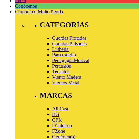
Inicio
Conócenos
Compra en Molto
Tienda
CATEGORÍAS
Cuerdas Frotadas
Cuerdas Pulsadas
Lutheria
Para estudio
Pedagogía Musical
Percusión
Teclados
Viento Madera
Vientos Metal
MARCAS
All Cast
BG
CPK
D’addario
FZone
Genérico(a)