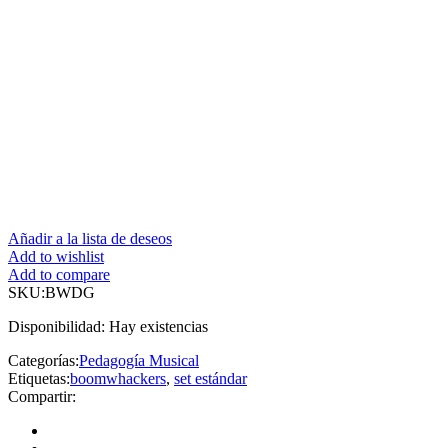
Añadir a la lista de deseos
Add to wishlist
Add to compare
SKU:
BWDG
Disponibilidad:
Hay existencias
Categorías:
Pedagogía Musical
Etiquetas:
boomwhackers
,
set estándar
Compartir: