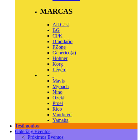
MARCAS
All Cast
BG
CPK
D’addario
FZone
Genérico(a)
Hohner
Korg
Légère
Mavis
Mybach
Nino
Ozeki
Proel
Rico
Vandoren
Yamaha
Testimonios
Galería y Eventos
Próximos Eventos