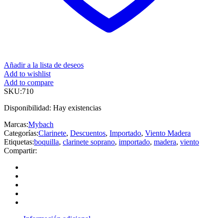
Añadir a la lista de deseos
Add to wishlist
Add to compare
SKU:
710
Disponibilidad:
Hay existencias
Marcas:
Mybach
Categorías:
Clarinete
,
Descuentos
,
Importado
,
Viento Madera
Etiquetas:
boquilla
,
clarinete soprano
,
importado
,
madera
,
viento
Compartir: