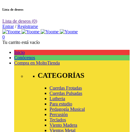
Lista de deseos
Lista de deseos
(
0
)
Entrar
/
Registrarse
0
Tu carrito está vacío
Inicio
Conócenos
Compra en Molto
Tienda
CATEGORÍAS
Cuerdas Frotadas
Cuerdas Pulsadas
Lutheria
Para estudio
Pedagogía Musical
Percusión
Teclados
Viento Madera
Vientos Metal