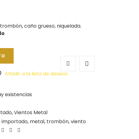
 trombón, caño grueso, niquelada.
do
TO
Añadir a la lista de deseos
y existencias
rtado
,
Vientos Metal
,
importado
,
metal
,
trombón
,
viento