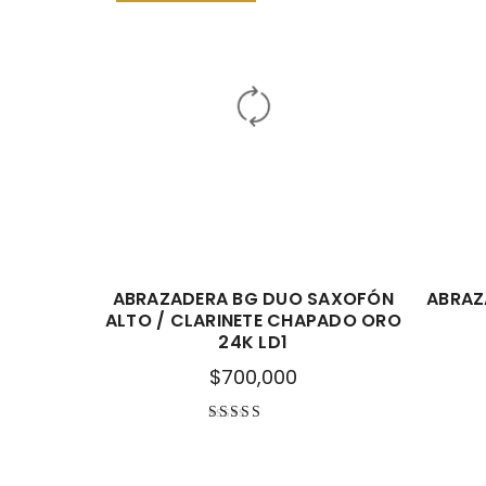
ABRAZADERA BG DUO SAXOFÓN
ABRAZ
ALTO / CLARINETE CHAPADO ORO
24K LD1
$
700,000
Valorado con
5.00
de 5