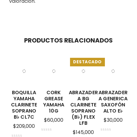
valoración.
PRODUCTOS RELACIONADOS
DESTACADO
BOQUILLA
CORK
ABRAZADER
ABRAZADER
YAMAHA
GREASE
A BG
A GENERICA
CLARINETE
YAMAHA
CLARINETE
SAXOFÓN
SOPRANO
10G
SOPRANO
ALTO E♭
B♭ CL7C
(B♭) FLEX
$
60,000
$
30,000
LFB
$
209,000
$
145,000