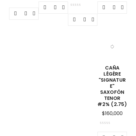
CAÑA
LÉGÈRE
"SIGNATUR
E"
SAXOFÓN
TENOR
#2¾ (2.75)
$
160,000