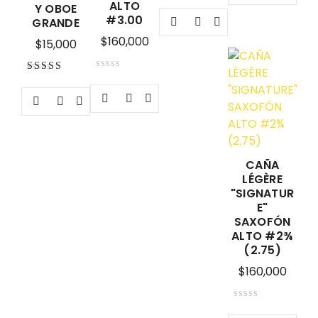
ALTO
Y OBOE
#3.00
GRANDE
$
160,000
$
15,000
Valorado con
5.00
de 5
CAÑA
LÉGÈRE
"SIGNATUR
E"
SAXOFÓN
ALTO #2¾
(2.75)
$
160,000