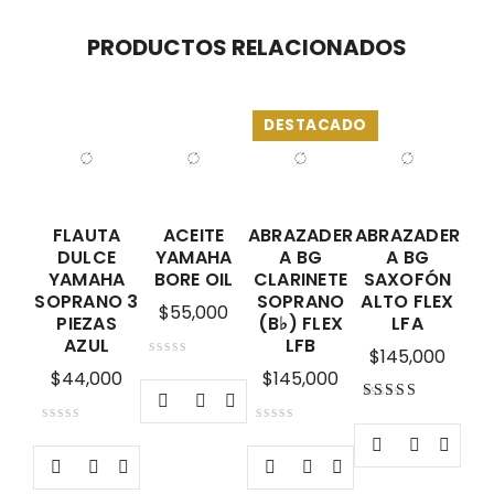
PRODUCTOS RELACIONADOS
DESTACADO
FLAUTA
ACEITE
ABRAZADER
ABRAZADER
DULCE
YAMAHA
A BG
A BG
YAMAHA
BORE OIL
CLARINETE
SAXOFÓN
SOPRANO 3
SOPRANO
ALTO FLEX
$
55,000
PIEZAS
(B♭) FLEX
LFA
AZUL
LFB
$
145,000
$
44,000
$
145,000
Valorado con
5.00
de 5